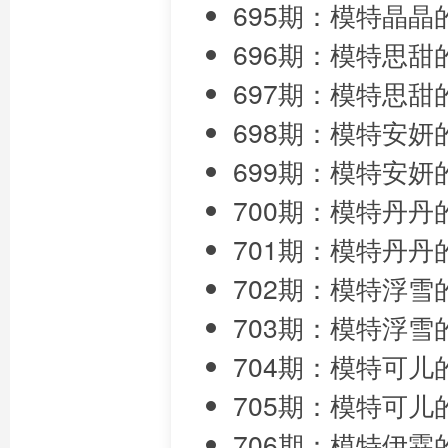
695期：模特晶
696期：模特思
697期：模特思
698期：模特安
699期：模特安
700期：模特丹
701期：模特丹
702期：模特浮
703期：模特浮
704期：模特可
705期：模特可
706期：模特伊