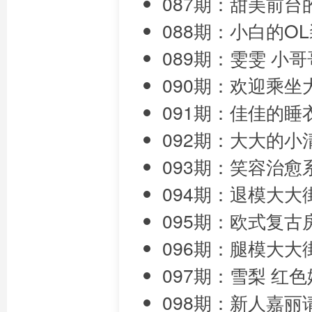
087期：甜美前台
088期：小白的O
089期：雯雯 小
090期：欢迎乘
091期：佳佳的
092期：大大的小
093期：笑容治愈
094期：退模大大
095期：欧式复
096期：腿模大大
097期：雪梨 红
098期：新人嘉丽