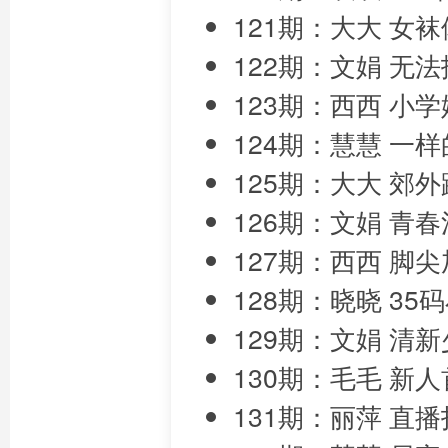
121期：大大 女
122期：文娟 无
123期：西西 小学
124期：慧慧 一
125期：大大 郊
126期：文娟 青
127期：西西 脚
128期：晓晓 3
129期：文娟 清
130期：毛毛 新
131期：丽萍 直