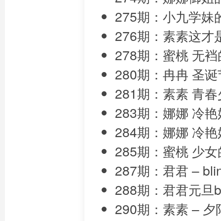
275期：小九学
276期：素素这才
278期：蜜桃 无
280期：冉冉 圣
281期：素素 青
283期：娜娜 冷
284期：娜娜 冷
285期：蜜桃 少
287期：君君 – bl
288期：君君元旦bl
290期：素素 –