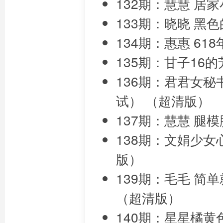
132期：慧慧 居
133期：晓晓 黑
134期：惠惠 6
135期：甘子16
136期：君君女
试） （超清版）
137期：慧慧 
138期：文娟少
版）
139期：毛毛 简
（超清版）
140期：星星橘