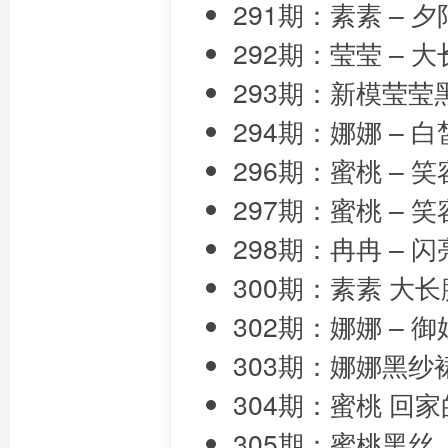
291期：素素 –
292期：莹莹 – 
293期：新模莹莹
294期：娜娜 –
296期：蜜桃 – 
297期：蜜桃 –
298期：冉冉 – 
300期：素素 大
302期：娜娜 – 
303期：娜娜黑纱
304期：蜜桃 回
305期：蜜桃黑丝