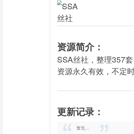
资源简介：
SSA丝社，整理357
资源永久有效，不定
更新记录：
暂无…