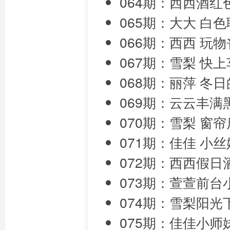
064期：西西酒
065期：大大 白
066期：西西 玩
067期：雪梨 快
068期：丽萍 冬
069期：云云丰
070期：雪梨 窗
071期：佳佳 小
072期：西西假日
073期：萱萱前台
074期：雪梨阳光
075期：佳佳小