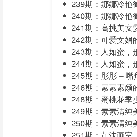
239期：娜娜冷艳
240期：娜娜冷艳
241期：高挑美女
242期：可爱文娟
243期：人如蜜
244期：人如蜜
245期：彤彤 –
246期：素素素颜
248期：蜜桃花季
249期：素素清纯
250期：素素清纯
251期：芷沫画室