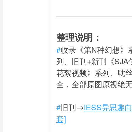
整理说明：
#
收录《第N种幻想》
列、旧刊+新刊《SJ
花絮视频》系列、耽
全，全部原图原视绝
#
旧刊→
IESS异思趣
套]