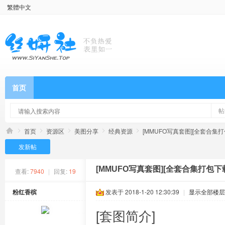
繁體中文
首页
帖
首页
资源区
美图分享
经典资源
[MMUFO写真套图][全套合集打包
发新帖
[MMUFO写真套图][全套合集打包下载]
查看:
7940
|
回复:
19
粉红香槟
发表于 2018-1-20 12:30:39
|
显示全部楼层
[套图简介]