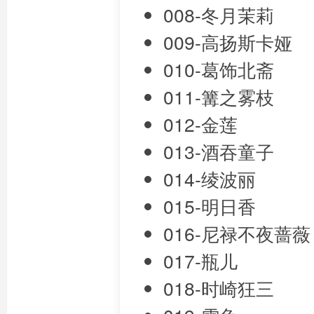
008-冬月茉莉
009-高扬斯卡娅
010-葛饰北斋
011-篝之雾枝
012-金莲
013-酒吞童子
014-绫波丽
015-明日香
016-尼禄不夜蔷薇
017-瓶儿
018-时崎狂三