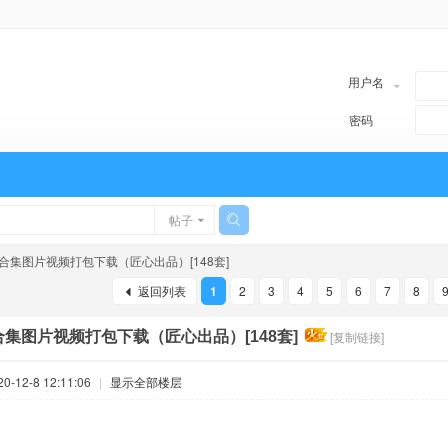
用户名
密码
帖子
合集图片视频打包下载（匠心出品）[148套]
返回列表
1
2
3
4
5
6
7
8
集图片视频打包下载（匠心出品）[148套]
[复制链接]
-12-8 12:11:06
|
显示全部楼层