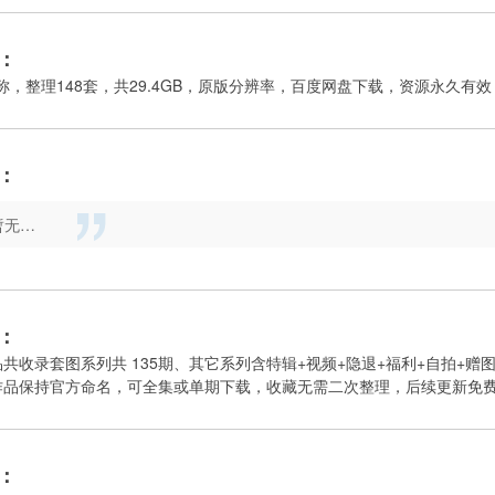
：
称，整理148套，共29.4GB，原版分辨率，百度网盘下载，资源永久有
：
暂无…
：
共收录套图系列共 135期、其它系列含特辑+视频+隐退+福利+自拍+赠
作品保持官方命名，可全集或单期下载，收藏无需二次整理，后续更新免
：