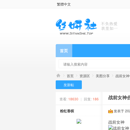
繁體中文
首页
首页
资源区
美图分享
战前女神
发新帖
战前女神合
查看:
18630
|
回复:
186
粉红香槟
发表于 2020
战前女神