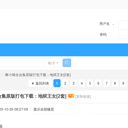
用户名
密码
帖子
舞小喵全合集原版打包下载：地狱王女[2套]
返回列表
1
2
3
4
5
6
7
8
9
集原版打包下载：地狱王女[2套]
[复制链接]
-10-30 08:27:09
|
显示全部楼层
喵