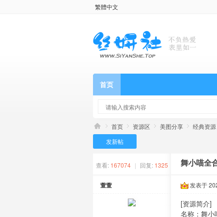
繁體中文
首页
首页
资源区
美图分享
经典资源
发新帖
舞小喵全合
查看:
167074
|
回复:
1325
萱萱
发表于 2020
[资源简介]
名称：舞小