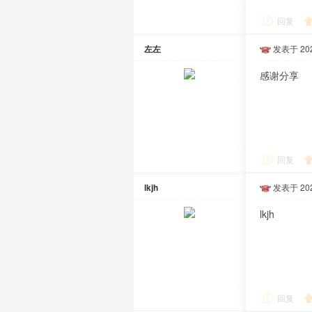
回复
左左
发表于 2020
感谢分享
回复
lkjh
发表于 2021
lkjh
回复