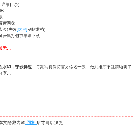
↓详细目录)
MB
版
百度网盘
永久(失效
[这里]
发帖求档)
可合集打包或单期下载
暂无…
次水印，宁缺毋滥
，每期写真保持官方命名一致，做到排序不乱清晰明了
分享…
本文隐藏内容
回复
后才可以浏览