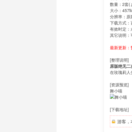
数量：2套(
大小：457
分辨率：原
下载方式：
有效时定：
其它说明：
最新更新：
[整理说明]
原版绝无二
在玫瑰莉人
[资源预览]
舞小喵
[下载地址]
游客，