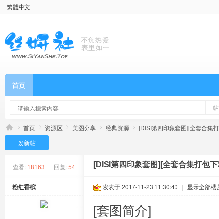
繁體中文
首页
帖
首页
资源区
美图分享
经典资源
[DISI第四印象套图][全套合集打包
发新帖
[DISI第四印象套图][全套合集打包下载]
查看:
18163
|
回复:
54
粉红香槟
发表于 2017-11-23 11:30:40
|
显示全部楼
[套图简介]