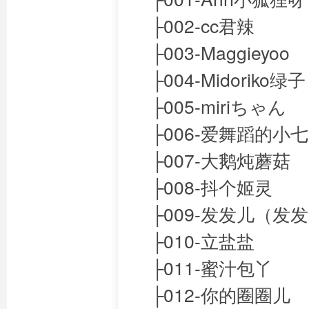
├002-cc君辣
├003-Maggieyoo
├004-Midoriko绿子
├005-miriちゃん
├006-爱舞蹈的小七
├007-大鹅炖蘑菇
├008-抖个姬灵
├009-发发儿（发发
├010-立盐盐
├011-蜜汁包丫
├012-你的圈圈儿