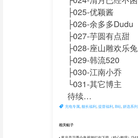
├025-优颖酱
├026-余多多Dudu
├027-芋圆有点甜
├028-座山雕欢乐兔
├029-韩流520
├030-江南小乔
└031-其它博主
待续…
充电专属
,
舰长福利
,
提督福利
,
B站
,
妍选系列
相关帖子
•
黄月亮花季合集视频打包下载（精心整理）[34套