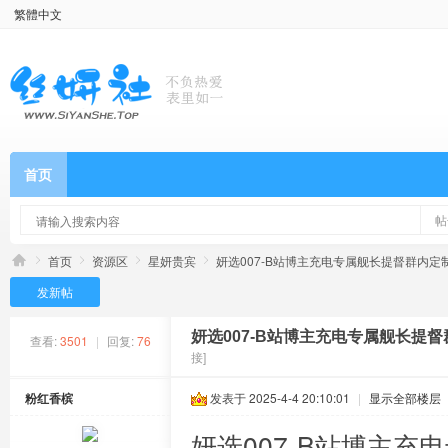
繁體中文
首页
帖
首页
资源区
星妍贵宾
妍选007-B站博主充电专属舰长提督群内定制专
发新帖
妍选007-B站博主充电专属舰长提督
查看:
3501
|
回复:
76
接]
粉红香槟
发表于 2025-4-4 20:10:01
|
显示全部楼层
妍选007-B站博主