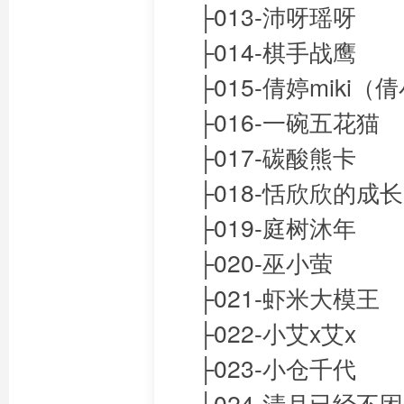
├013-沛呀瑶呀
├014-棋手战鹰
├015-倩婷miki（
├016-一碗五花猫
├017-碳酸熊卡
├018-恬欣欣的成
├019-庭树沐年
├020-巫小萤
├021-虾米大模王
├022-小艾x艾x
├023-小仓千代
├024-清月已经不