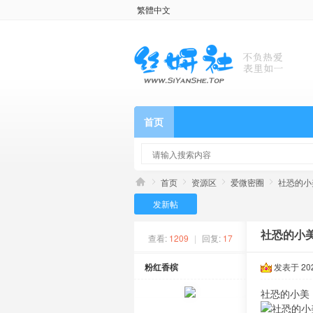
繁體中文
首页
首页
资源区
爱微密圈
社恐的小
发新帖
社恐的小美
查看:
1209
|
回复:
17
粉红香槟
发表于 2025
社恐的小美