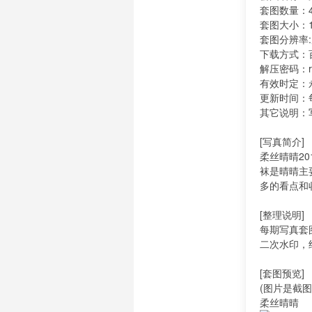
套图数量：4
套图大小：1
套图分辨率
下载方式：
解压密码：ro
有效时定：永
更新时间：
其它说明：
[写真简介]
柔丝晴晴2
袜是晴晴主
多的看点和
[整理说明]
每期写真套
二次水印，
[套图预览]
(图片是截
柔丝晴晴