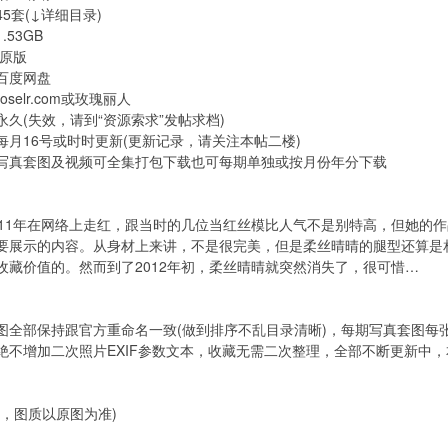
5套(↓详细目录)
.53GB
:原版
百度网盘
selr.com或玫瑰丽人
久(失效，请到“资源索求”发帖求档)
每月16号或时时更新(更新记录，请关注本帖二楼)
写真套图及视频可全集打包下载也可每期单独或按月份年分下载
011年在网络上走红，跟当时的几位当红丝模比人气不是别特高，但她的
要展示的内容。从身材上来讲，不是很完美，但是柔丝晴晴的腿型还算是
收藏价值的。然而到了2012年初，柔丝晴晴就突然消失了，很可惜…
图全部保持跟官方重命名一致(做到排序不乱目录清晰)，每期写真套图每
绝不增加二次照片EXIF参数文本，收藏无需二次整理，全部不断更新中
图，图质以原图为准)