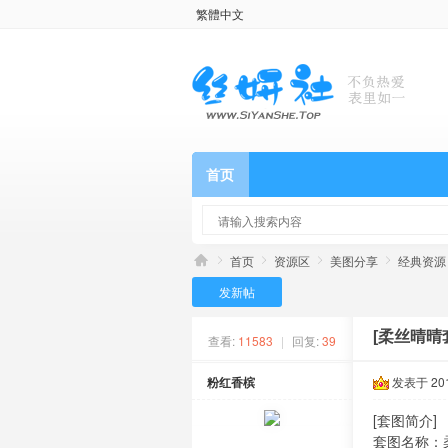
繁體中文
首页
首页
资源区
美图分享
经典资源
发新帖
[柔丝晴晴套
查看:
11583
|
回复:
39
粉红香槟
发表于 2018
[套图简介]
套图名称：