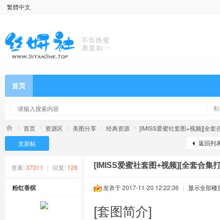
繁體中文
首页
帖
首页
资源区
美图分享
经典资源
[IMISS爱蜜社套图+视频][全套合
返回列
发新帖
[IMISS爱蜜社套图+视频][全套合集打
查看:
37311
|
回复:
128
粉红香槟
发表于 2017-11-20 12:22:36
|
显示全部楼
[套图简介]