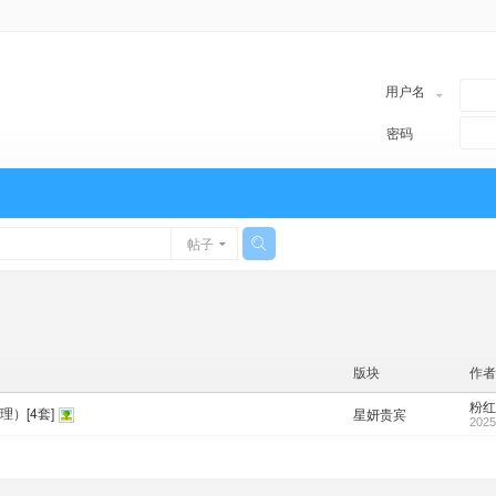
用户名
密码
帖子
版块
作者
粉红
）[4套]
星妍贵宾
2025