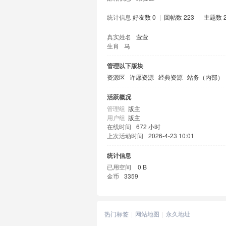
统计信息
好友数 0
|
回帖数 223
|
主题数 2
真实姓名
萱萱
生肖
马
管理以下版块
资源区
许愿资源
经典资源
站务（内部）
活跃概况
管理组
版主
用户组
版主
在线时间
672 小时
上次活动时间
2026-4-23 10:01
统计信息
已用空间
0 B
金币
3359
热门标签
网站地图
永久地址